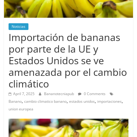
Noticias
Importación de bananas
por parte de la UE y
Estados Unidos se ve
amenazada por el cambio
climático
April 7, 2025
Bananotecniapub
0 Comments
,
,
,
,
Banano
cambio climatico banano
estados unidos
importaciones
union europea