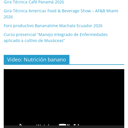
Gira Técnica Café Panamá 2026
Gira Técnica Americas Food & Beverage Show – AF&B Miami
2026
Foro productivo Bananatime Machala Ecuador 2026
Curso presencial “Manejo Integrado de Enfermedades
aplicado a cultivo de Musáceas”
Video: Nutrición banano
Video
Player