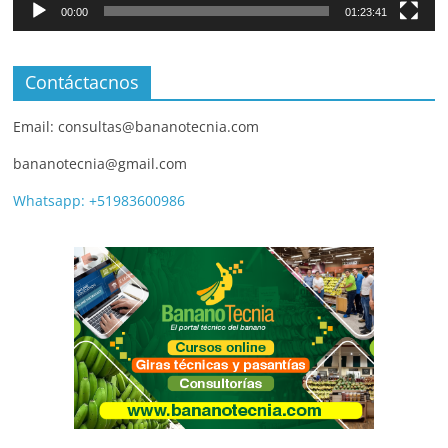
00:00
01:23:41
Contáctacnos
Email: consultas@bananotecnia.com
bananotecnia@gmail.com
Whatsapp: +51983600986