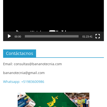
00:00
01:23:41
Contáctacnos
Email: consultas@bananotecnia.com
bananotecnia@gmail.com
Whatsapp: +51983600986