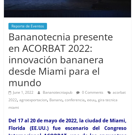
Reporte de Eventos
Bananotecnia presente
en ACORBAT 2022:
innovación bananera
desde Miami para el
mundo
June 1, 2022
Bananotecniapub
0 Comments
acorbat
,
,
,
,
,
2022
agroexportacion
Banano
conferencia
eeuu
gira tecnica
miami
Del 17 al 20 de mayo de 2022, la ciudad de Miami,
Florida (EE.UU.) fue escenario del Congreso