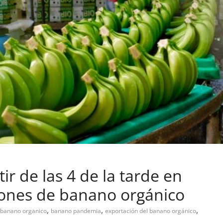
r de las 4 de la tarde en
iones de banano orgánico
,
,
,
banano organico
banano pandemia
exportación del banano orgánico