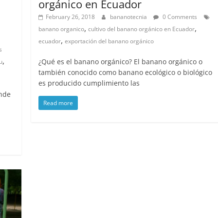
orgánico en Ecuador
February 26, 2018
bananotecnia
0 Comments
,
,
banano organico
cultivo del banano orgánico en Ecuador
,
ecuador
exportación del banano orgánico
s
,
¿Qué es el banano orgánico? El banano orgánico o
u
también conocido como banano ecológico o biológico
es producido cumplimiento las
ende
Read more