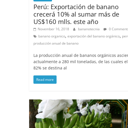
Perú: Exportación de banano
crecerá 10% al sumar más de
US$160 mlls. este año
November 16, 2018
bananotecnia
0 Comment
,
,
banano organico
exportación del banano orgánico
per
producción anual de banano
La producción anual de bananos orgánicos asci
actualmente a 280 mil toneladas, de las cuales el
82% se destina al
Read more