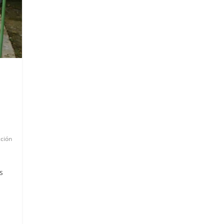
ción
s