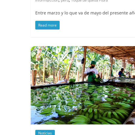
inform@ccion
peru
Toque de queda Piura
Entre marzo y lo que va de mayo del presente año
Read more
Noticias