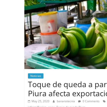
Noticias
Toque de queda a parti
Piura afecta exportac
May 25, 2020
bananotecnia
0 Comments
,
,