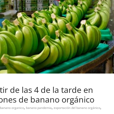
r de las 4 de la tarde en
iones de banano orgánico
,
,
,
banano organico
banano pandemia
exportación del banano orgánico