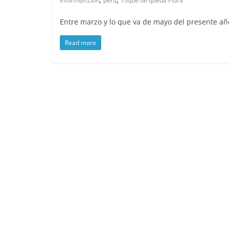
inform@ccion
peru
Toque de queda Piura
Entre marzo y lo que va de mayo del presente año
Read more