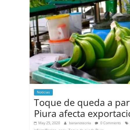
Noticias
Toque de queda a parti
Piura afecta exportac
May 25, 2020
bananotecnia
0 Comments
,
,