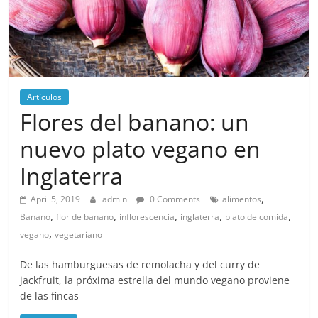
Artículos
Flores del banano: un
nuevo plato vegano en
Inglaterra
,
April 5, 2019
admin
0 Comments
alimentos
,
,
,
,
,
Banano
flor de banano
inflorescencia
inglaterra
plato de comida
,
vegano
vegetariano
De las hamburguesas de remolacha y del curry de
jackfruit, la próxima estrella del mundo vegano proviene
de las fincas