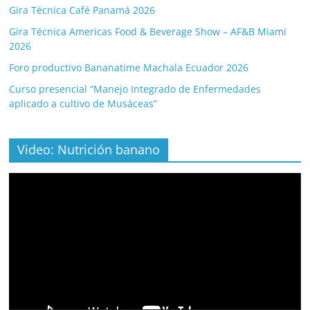
Gira Técnica Café Panamá 2026
Gira Técnica Americas Food & Beverage Show – AF&B Miami
2026
Foro productivo Bananatime Machala Ecuador 2026
Curso presencial “Manejo Integrado de Enfermedades
aplicado a cultivo de Musáceas”
Video: Nutrición banano
Video
Player