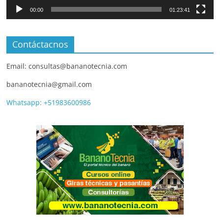
00:00
01:23:41
Contáctacnos
Email: consultas@bananotecnia.com
bananotecnia@gmail.com
Whatsapp: +51983600986