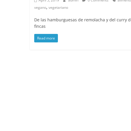
April 5, 2019
admin
0 Comments
aliment
,
vegano
vegetariano
De las hamburguesas de remolacha y del curry de
fincas
Read more