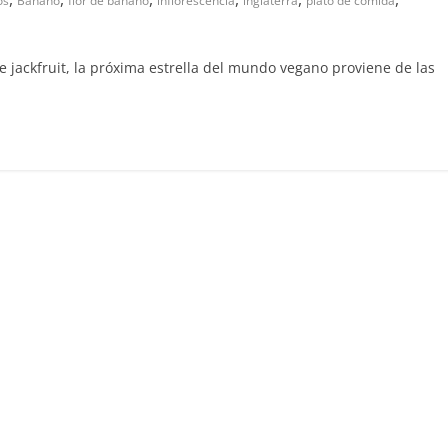
os
Banano
flor de banano
inflorescencia
inglaterra
plato de comida
 jackfruit, la próxima estrella del mundo vegano proviene de las