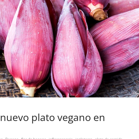
 nuevo plato vegano en
,
,
,
,
,
,