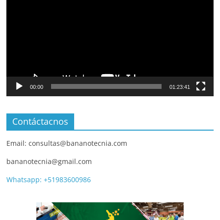
00:00
01:23:41
Contáctacnos
Email: consultas@bananotecnia.com
bananotecnia@gmail.com
Whatsapp: +51983600986