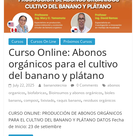
Cursos
Cursos On Line
Próximos Cursos
Curso Online: Abonos
orgánicos para el cultivo
del banano y plátano
July 22, 2025
bananotecnia
0 Comments
abonos
,
,
,
organicos
biofabricas
Bioinsumos y abonos orgánicos
bioles
,
,
,
,
banano
compost
lixiviado
raquis banano
residuos orgánicos
CURSO ONLINE: PRODUCCIÓN DE ABONOS ORGÁNICOS
PARA EL CULTIVO DEL BANANO Y PLÁTANO DATOS Fecha
de Inicio: 23 de setiembre