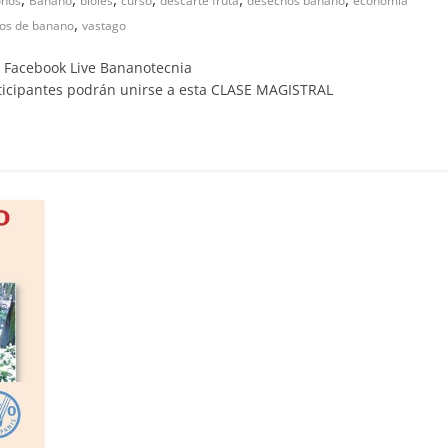
onos
Banano
bioles
curso
descarte fruta
desechos banano
economia
,
uos de banano
vastago
 Facebook Live Bananotecnia
ticipantes podrán unirse a esta CLASE MAGISTRAL