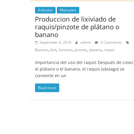
Artículos
Manuales
Produccion de lixiviado de
raquis/pinzote de plátano o
banano
September 6, 2019
admin
0 Comments
,
,
,
,
,
Banano
biol
lixiviado
pinzote
platano
raquis
Importancia del uso del raquis Después de cose
el plátano o el banano, el raquis (vástago) se
convierte en un
Read more