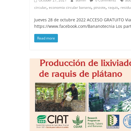
October 27, 2021
admin
0 Comments
ab
,
,
,
,
circular
economia circular banano
pinzote
raquis
resid
Jueves 28 de octubre 2022 ACCESO GRATUITO Via
https://www.facebook.com/Bananotecnia Los par
Read more