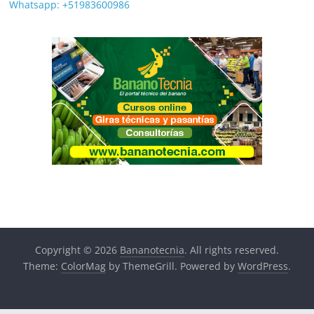
Whatsapp: +51983600986
Copyright © 2026
Bananotecnia
. All rights reserved.
Theme:
ColorMag
by ThemeGrill. Powered by
WordPress
.