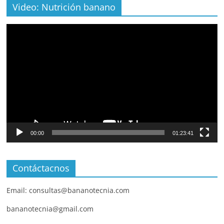
Video: Nutrición banano
Video
Player
00:00
01:23:41
Contáctacnos
Email: consultas@bananotecnia.com
bananotecnia@gmail.com