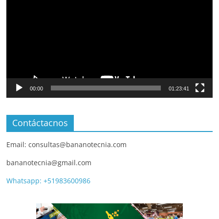
00:00
01:23:41
Contáctacnos
Email: consultas@bananotecnia.com
bananotecnia@gmail.com
Whatsapp: +51983600986