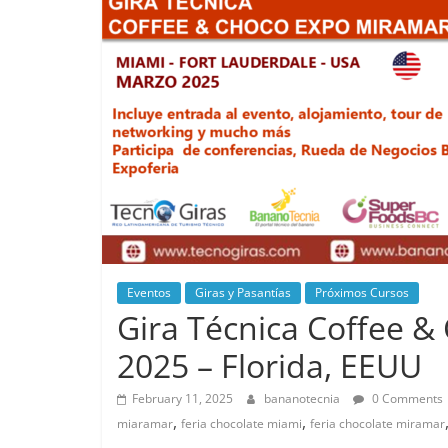
Eventos
Giras y Pasantías
Próximos Cursos
Gira Técnica Coffee &
2025 – Florida, EEUU
February 11, 2025
bananotecnia
0 Comments
,
,
miaramar
feria chocolate miami
feria chocolate miramar