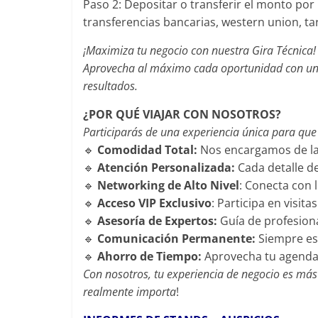
Paso 2: Depositar o transferir el monto por
transferencias bancarias, western union, tarj
¡Maximiza tu negocio con nuestra Gira Técnica!
Aprovecha al máximo cada oportunidad con un t
resultados.
¿POR QUÉ VIAJAR CON NOSOTROS?
Participarás de una experiencia única para qu
🔹
Comodidad Total:
Nos encargamos de la l
🔹
Atención Personalizada:
Cada detalle de
🔹
Networking de Alto Nivel
: Conecta con l
🔹
Acceso VIP Exclusivo
: Participa en visit
🔹
Asesoría de Expertos:
Guía de profesion
🔹
Comunicación Permanente:
Siempre est
🔹
Ahorro de Tiempo:
Aprovecha tu agenda 
Con nosotros, tu experiencia de negocio es más e
realmente importa
!