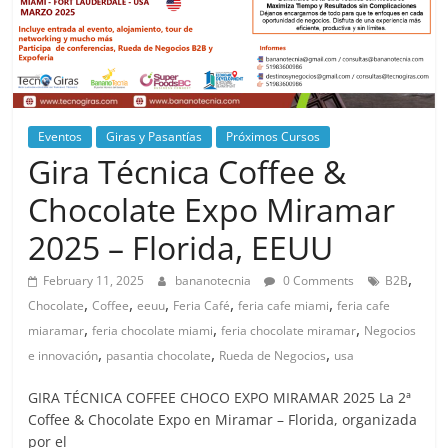
Eventos
Giras y Pasantías
Próximos Cursos
Gira Técnica Coffee &
Chocolate Expo Miramar
2025 – Florida, EEUU
,
February 11, 2025
bananotecnia
0 Comments
B2B
,
,
,
,
,
Chocolate
Coffee
eeuu
Feria Café
feria cafe miami
feria cafe
,
,
,
miaramar
feria chocolate miami
feria chocolate miramar
Negocios
,
,
,
e innovación
pasantia chocolate
Rueda de Negocios
usa
GIRA TÉCNICA COFFEE CHOCO EXPO MIRAMAR 2025 La 2ª
Coffee & Chocolate Expo en Miramar – Florida, organizada
por el