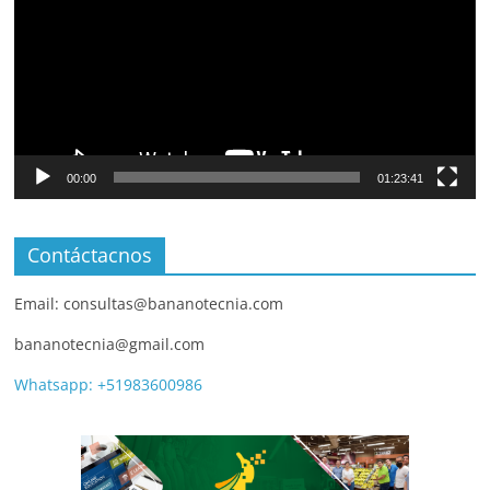
00:00
01:23:41
Contáctacnos
Email: consultas@bananotecnia.com
bananotecnia@gmail.com
Whatsapp: +51983600986