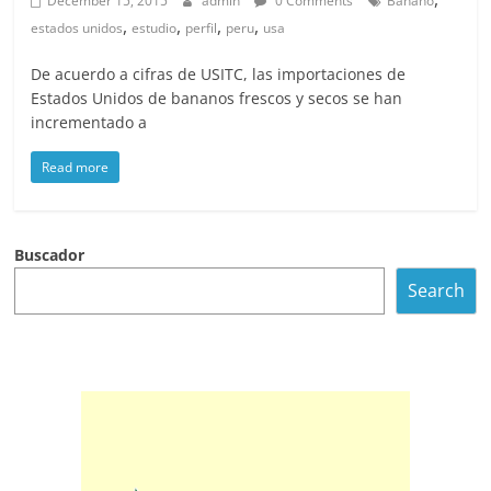
December 15, 2015
admin
0 Comments
Banano
,
,
,
,
estados unidos
estudio
perfil
peru
usa
De acuerdo a cifras de USITC, las importaciones de
Estados Unidos de bananos frescos y secos se han
incrementado a
Read more
Buscador
Search