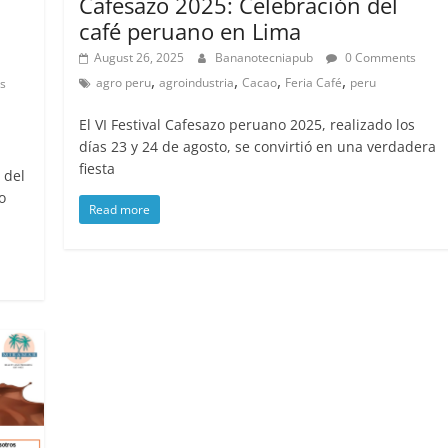
Cafesazo 2025: Celebración del
café peruano en Lima
August 26, 2025
Bananotecniapub
0 Comments
,
,
,
,
agro peru
agroindustria
Cacao
Feria Café
peru
s
El VI Festival Cafesazo peruano 2025, realizado los
días 23 y 24 de agosto, se convirtió en una verdadera
fiesta
 del
o
Read more