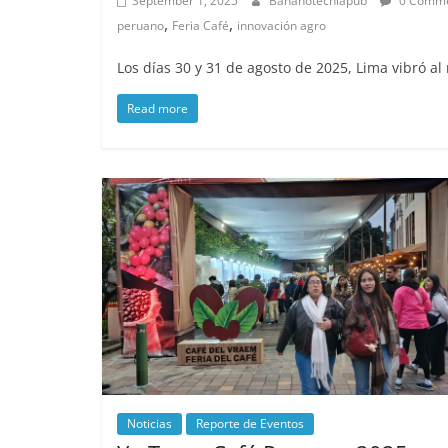
September 1, 2025
Bananotecniapub
0 Comme
,
,
peruano
Feria Café
innovación agro
Los días 30 y 31 de agosto de 2025, Lima vibró al 
Read more
Noticias
Reporte de Eventos