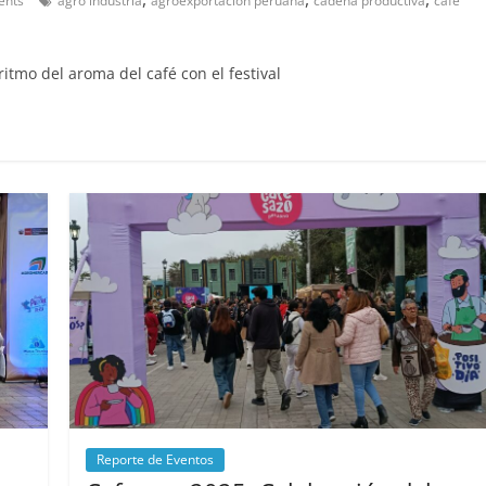
nts
agro industria
agroexportación peruana
cadena productiva
café
ritmo del aroma del café con el festival
Reporte de Eventos