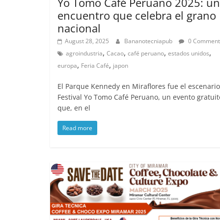
Yo Tomo Café Peruano 2025: un
encuentro que celebra el grano
nacional
August 28, 2025
Bananotecniapub
0 Comment
,
,
,
,
agroindustria
Cacao
café peruano
estados unidos
,
,
europa
Feria Café
japon
El Parque Kennedy en Miraflores fue el escenario
Festival Yo Tomo Café Peruano, un evento gratuit
que, en el
Read more