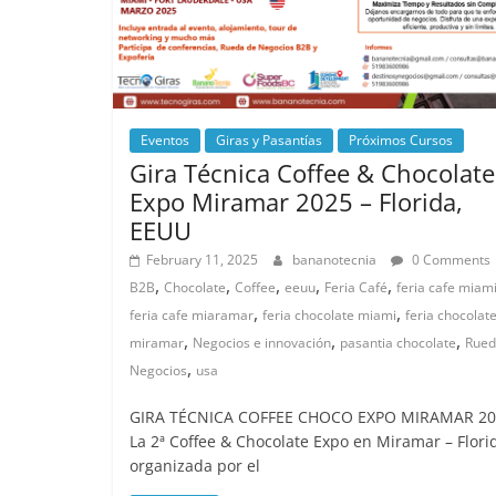
Eventos
Giras y Pasantías
Próximos Cursos
Gira Técnica Coffee & Chocolate
Expo Miramar 2025 – Florida,
EEUU
February 11, 2025
bananotecnia
0 Comments
,
,
,
,
,
B2B
Chocolate
Coffee
eeuu
Feria Café
feria cafe miam
,
,
feria cafe miaramar
feria chocolate miami
feria chocolat
,
,
,
miramar
Negocios e innovación
pasantia chocolate
Rued
,
Negocios
usa
GIRA TÉCNICA COFFEE CHOCO EXPO MIRAMAR 20
La 2ª Coffee & Chocolate Expo en Miramar – Flori
organizada por el