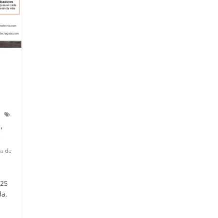
,
i
e
a de
25
da,