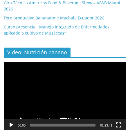
Gira Técnica Americas Food & Beverage Show – AF&B Miami
2026
Foro productivo Bananatime Machala Ecuador 2026
Curso presencial “Manejo Integrado de Enfermedades
aplicado a cultivo de Musáceas”
Video: Nutrición banano
Video
Player
00:00
01:23:41