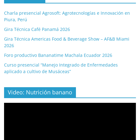
Charla presencial Agrosoft: Agrotecnologías e Innovación en
Piura, Perú
Gira Técnica Café Panamá 2026
Gira Técnica Americas Food & Beverage Show – AF&B Miami
2026
Foro productivo Bananatime Machala Ecuador 2026
Curso presencial “Manejo Integrado de Enfermedades
aplicado a cultivo de Musáceas”
Video: Nutrición banano
Video
Player