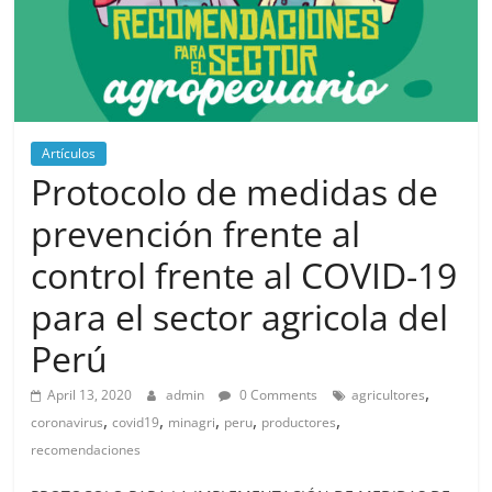
Artículos
Protocolo de medidas de
prevención frente al
control frente al COVID-19
para el sector agricola del
Perú
,
April 13, 2020
admin
0 Comments
agricultores
,
,
,
,
,
coronavirus
covid19
minagri
peru
productores
recomendaciones