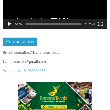
00:00
01:23:41
Contáctacnos
Email: consultas@bananotecnia.com
bananotecnia@gmail.com
Whatsapp: +51983600986