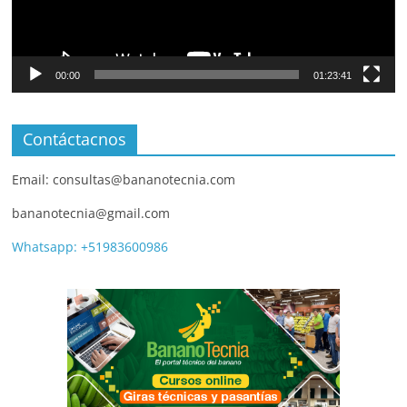
00:00
01:23:41
Contáctacnos
Email: consultas@bananotecnia.com
bananotecnia@gmail.com
Whatsapp: +51983600986