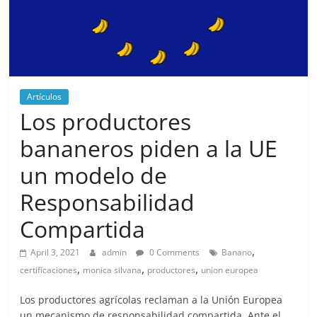
Artículos
Los productores
bananeros piden a la UE
un modelo de
Responsabilidad
Compartida
,
April 3, 2021
admin
0 Comments
Banano
,
,
,
certificaciones
monica silvana
productores
union europea
Los productores agrícolas reclaman a la Unión Europea
un mecanismo de responsabilidad compartida. Ante el