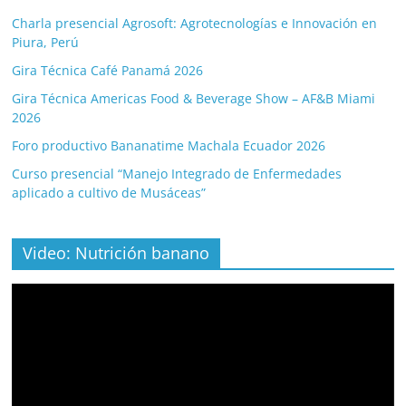
Charla presencial Agrosoft: Agrotecnologías e Innovación en
Piura, Perú
Gira Técnica Café Panamá 2026
Gira Técnica Americas Food & Beverage Show – AF&B Miami
2026
Foro productivo Bananatime Machala Ecuador 2026
Curso presencial “Manejo Integrado de Enfermedades
aplicado a cultivo de Musáceas”
Video: Nutrición banano
Video
Player