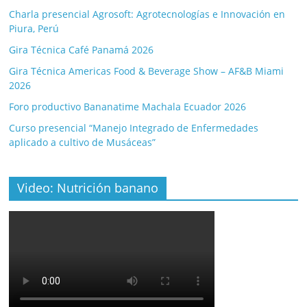
Charla presencial Agrosoft: Agrotecnologías e Innovación en
Piura, Perú
Gira Técnica Café Panamá 2026
Gira Técnica Americas Food & Beverage Show – AF&B Miami
2026
Foro productivo Bananatime Machala Ecuador 2026
Curso presencial “Manejo Integrado de Enfermedades
aplicado a cultivo de Musáceas”
Video: Nutrición banano